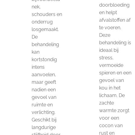
doorbloeding
nek,
en helpt
schouders en
afvalstoffen af
onderrug
te voeren.
losgemaakt.
Deze
De
behandeling is
behandeling
ideaal bij
kan
stress,
kortstondig
vermoeide
intens
spieren en een
aanvoelen,
gevoel van
maar geeft
kou in het
nadien een
lichaam. De
gevoel van
zachte
ruimte en
warmte zorgt
verlichting.
voor een
Geschikt bij
cocon van
langdurige
rust en
stijfheid door