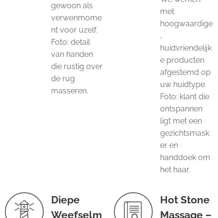
gewoon als
met
verwenmome
hoogwaardige
nt voor uzelf.
,
Foto: detail
huidvriendelijk
van handen
e producten
die rustig over
afgestemd op
de rug
uw huidtype.
masseren.
Foto: klant die
ontspannen
ligt met een
gezichtsmask
er en
handdoek om
het haar.
Diepe
Hot Stone
Weefselm
Massage –