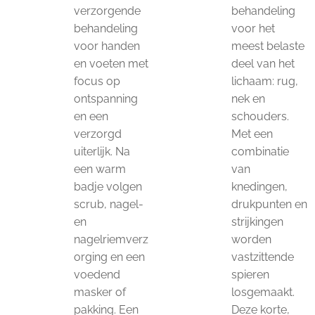
verzorgende
behandeling
behandeling
voor het
voor handen
meest belaste
en voeten met
deel van het
focus op
lichaam: rug,
ontspanning
nek en
en een
schouders.
verzorgd
Met een
uiterlijk. Na
combinatie
een warm
van
badje volgen
knedingen,
scrub, nagel-
drukpunten en
en
strijkingen
nagelriemverz
worden
orging en een
vastzittende
voedend
spieren
masker of
losgemaakt.
pakking. Een
Deze korte,