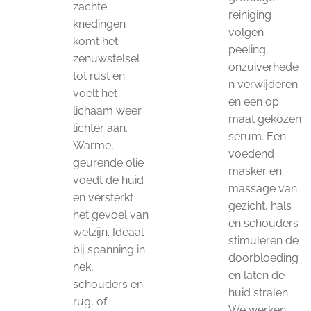
zachte
reiniging
knedingen
volgen
komt het
peeling,
zenuwstelsel
onzuiverhede
tot rust en
n verwijderen
voelt het
en een op
lichaam weer
maat gekozen
lichter aan.
serum. Een
Warme,
voedend
geurende olie
masker en
voedt de huid
massage van
en versterkt
gezicht, hals
het gevoel van
en schouders
welzijn. Ideaal
stimuleren de
bij spanning in
doorbloeding
nek,
en laten de
schouders en
huid stralen.
rug, of
We werken