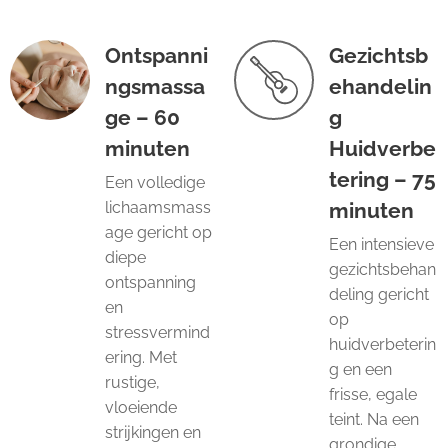
Ontspanni
Gezichtsb
ngsmassa
ehandelin
ge – 60
g
minuten
Huidverbe
tering – 75
Een volledige
lichaamsmass
minuten
age gericht op
Een intensieve
diepe
gezichtsbehan
ontspanning
deling gericht
en
op
stressvermind
huidverbeterin
ering. Met
g en een
rustige,
frisse, egale
vloeiende
teint. Na een
strijkingen en
grondige