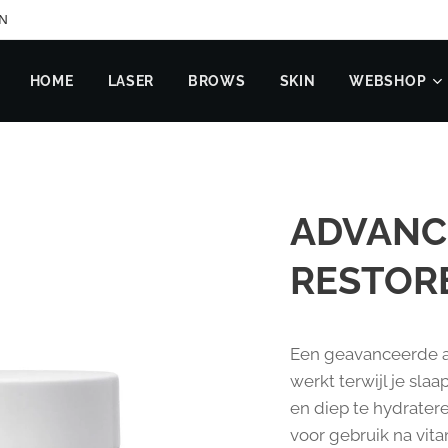
EN
HOME
LASER
BROWS
SKIN
WEBSHOP
ADVANC
RESTORE
Een geavanceerde a
werkt terwijl je sla
en diep te hydrater
voor gebruik na vit