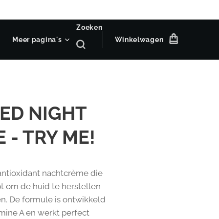
Zoeken
Meer pagina's
Winkelwagen
ED NIGHT
 - TRY ME!
ntioxidant nachtcrème die
apt om de huid te herstellen
en. De formule is ontwikkeld
amine A en werkt perfect