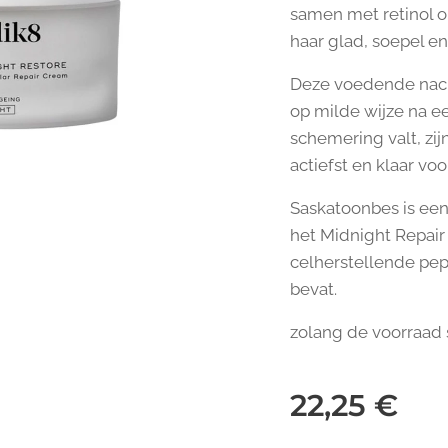
samen met retinol o
haar glad, soepel en 
Deze voedende nach
op milde wijze na e
schemering valt, zi
actiefst en klaar voo
Saskatoonbes is een 
het Midnight Repai
celherstellende pep
bevat.
zolang de voorraad 
22,25
€