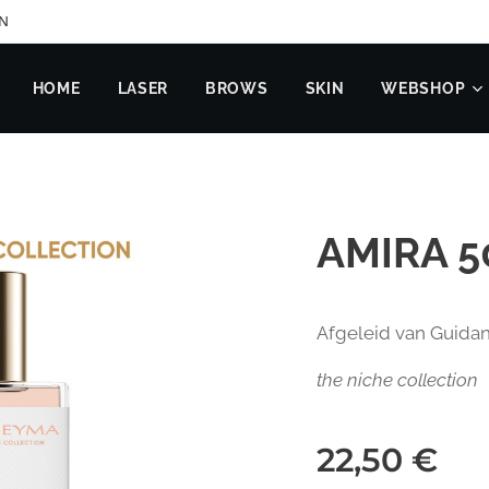
EN
HOME
LASER
BROWS
SKIN
WEBSHOP
AMIRA 5
Afgeleid van Guid
the niche collection
22,50
€