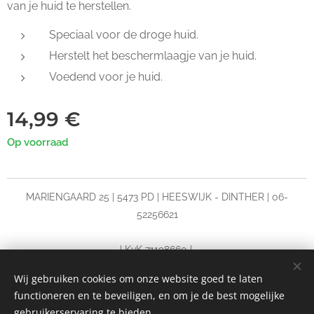
van je huid te herstellen.
Speciaal voor de droge huid.
Herstelt het beschermlaagje van je huid.
Voedend voor je huid.
14,99
€
Op voorraad
MARIENGAARD 25 | 5473 PD | HEESWIJK - DINTHER | 06-
52256621
| KvK 71198660 |
HUIDVERBETERING | MICRONEEDLING | LASERONTHARING
Wij gebruiken cookies om onze website goed te laten
functioneren en te beveiligen, en om je de best mogelijke
Cookies
gebruikerservaring te bieden.