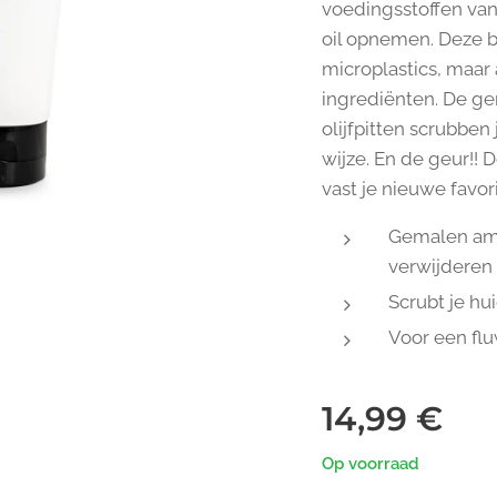
voedingsstoffen va
oil opnemen. Deze b
microplastics, maar 
ingrediënten. De g
olijfpitten scrubben
wijze. En de geur!!
vast je nieuwe favorie
Gemalen ama
verwijderen
Scrubt je hu
Voor een flu
14,99
€
Op voorraad