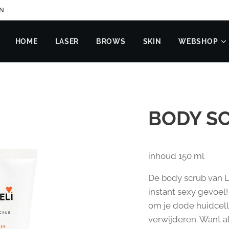
EN
HOME
LASER
BROWS
SKIN
WEBSHOP
BODY S
inhoud 150 ml
De body scrub van L
instant sexy gevoel!
om je dode huidcell
verwijderen. Want a