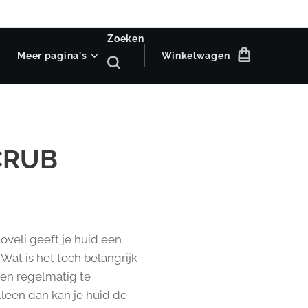
Zoeken
Meer pagina's
Winkelwagen
CRUB
oveli geeft je huid een
 Wat is het toch belangrijk
en regelmatig te
lleen dan kan je huid de