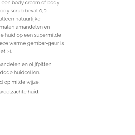
n een body cream of body
ody scrub bevat 0,0
alleen natuurlijke
emalen amandelen en
 je huid op een supermilde
 Deze warme gember-geur is
t ;-).
ndelen en olijfpitten
 dode huidcellen.
id op milde wijze.
weelzachte huid.