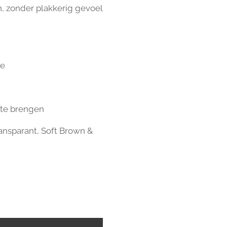
sh, zonder plakkerig gevoel
ie
 te brengen
ransparant, Soft Brown &