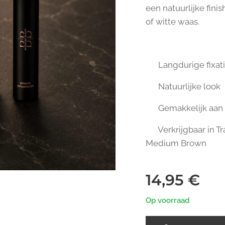
een natuurlijke fini
of witte waas.
✔️ Langdurige fixat
✔️ Natuurlijke look
✔️ Gemakkelijk aan
✔️ Verkrijgbaar in T
Medium Brown
14,95
€
Op voorraad