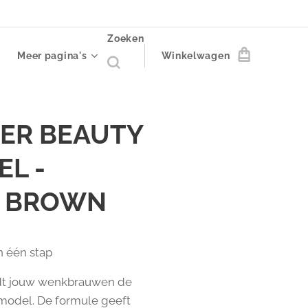
Zoeken
Meer pagina's
Winkelwagen
ER BEAUTY
L -
 BROWN
n één stap ✨
dt jouw wenkbrauwen de
 model. De formule geeft