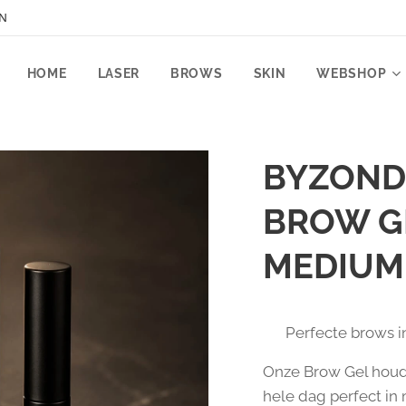
EN
HOME
LASER
BROWS
SKIN
WEBSHOP
BYZOND
BROW GE
MEDIUM
✨ Perfecte brows i
Onze Brow Gel hou
hele dag perfect in