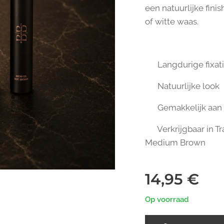
een natuurlijke fini
of witte waas.
✔️ Langdurige fixat
✔️ Natuurlijke look
✔️ Gemakkelijk aan
✔️ Verkrijgbaar in T
Medium Brown
14,95
€
Op voorraad