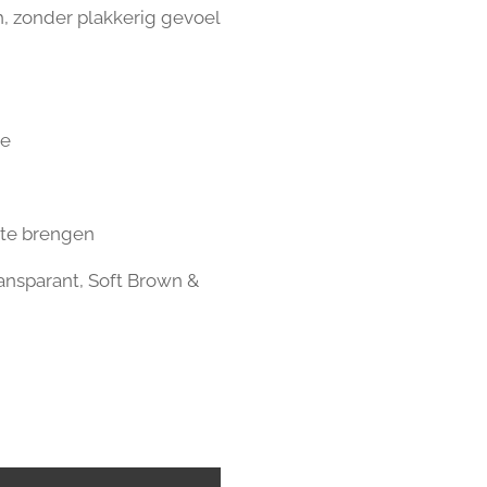
sh, zonder plakkerig gevoel
ie
 te brengen
ransparant, Soft Brown &