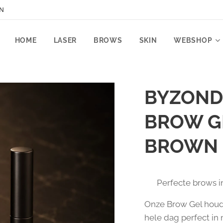
EN
HOME
LASER
BROWS
SKIN
WEBSHOP
BYZOND
BROW GE
BROWN
✨ Perfecte brows i
Onze Brow Gel hou
hele dag perfect in