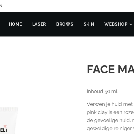
EN
HOME
LASER
BROWS
SKIN
WEBSHOP
FACE M
Inhoud 50 ml
Verwen je huid met 
pink clay is een roze
de gevoelige huid, 
geweldige reiniger 