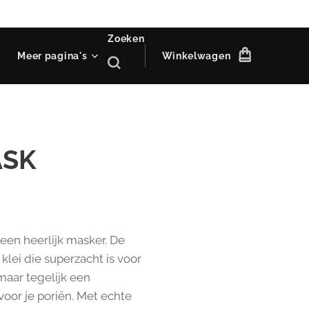
Zoeken
Meer pagina's
Winkelwagen
ASK
een heerlijk masker. De
 klei die superzacht is voor
maar tegelijk een
voor je poriën. Met echte