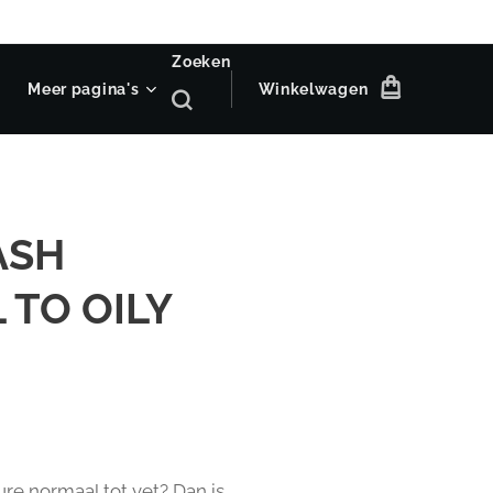
Zoeken
Meer pagina's
Winkelwagen
ASH
TO OILY
ure normaal tot vet? Dan is