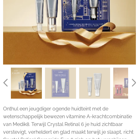
Onthul een jeugdiger ogende huidteint met de
wetenschappelijk bewezen vitamine A-krachtcombinatie
van Medik8. Terwijl Crystal Retinal 6 je huid zichtbaar
verstevigt, verheldert en glad maakt terwijl je slaapt, richt