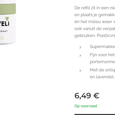
De refill zit in een
en plaats je gemakke
én het milieu weer wa
ook vanuit de verpa
gebruiken. Plasticvrij
Supermakkeli
Fijn voor het 
portemonne
Met de onts
en lavendel.
6,49
€
Op voorraad