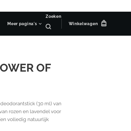
Zoeken
Meer pagina's
Winkelwagen
POWER OF
e deodorantstick (30 ml) van
 van rozen en lavendel voor
en volledig natuurlijk