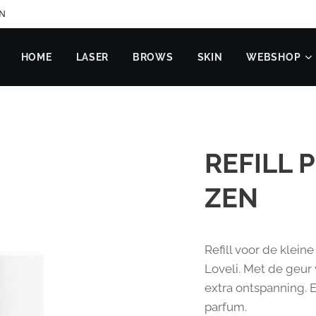
EN
HOME
LASER
BROWS
SKIN
WEBSHOP
REFILL 
ZEN
Refill voor de klein
Loveli. Met de geur
extra ontspanning. E
parfum.