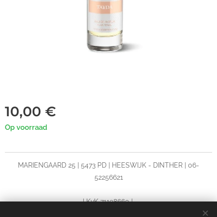
10,00
€
Op voorraad
MARIENGAARD 25 | 5473 PD | HEESWIJK - DINTHER | 06-
52256621
| KvK 71198660 |